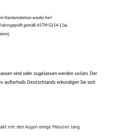
rn im Handumdrehen wieder her!
! (*laborgeprüft gemäß ASTM G154-12a).
76mm).
assen sind oder zugelassen werden sollen. Der
es außerhalb Deutschlands erkundigen Sie sich
akt mit den Augen einige Minuten lang