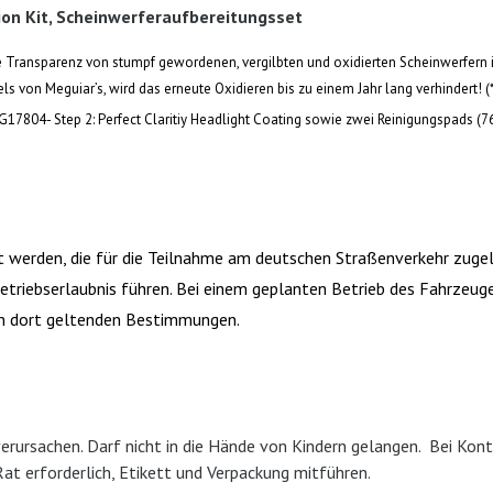
tion Kit, Scheinwerferaufbereitungsset
t die Transparenz von stumpf gewordenen, vergilbten und oxidierten Scheinwerfe
ls von Meguiar’s, wird das erneute Oxidieren bis zu einem Jahr lang verhindert
, G17804- Step 2: Perfect Claritiy Headlight Coating sowie zwei Reinigungspads (
 werden, die für die Teilnahme am deutschen Straßenverkehr zugel
triebserlaubnis führen. Bei einem geplanten Betrieb des Fahrzeug
en dort geltenden Bestimmungen.
rursachen. Darf nicht in die Hände von Kindern gelangen. Bei Kont
Rat erforderlich, Etikett und Verpackung mitführen.