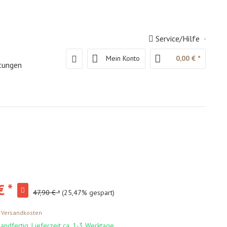
Service/Hilfe
Mein Konto
0,00 € *
htungen
€ *
47,90 € *
(25,47% gespart)
. Versandkosten
andfertig, Lieferzeit ca. 1-3 Werktage