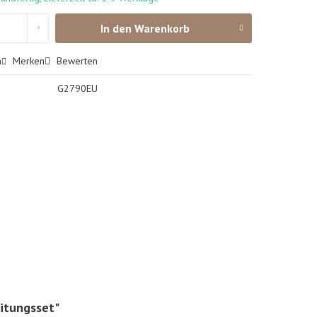
In den
Warenkorb
n
Merken
Bewerten
G2790EU
eitungsset"