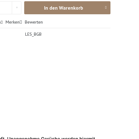
In den
Warenkorb
n
Merken
Bewerten
LES_BGB
uft. Unangenehme Gerüche werden hiermit