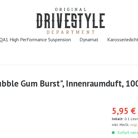
QA1 High Performance Suspension
Dynamat
Karosseriedic
ubble Gum Burst", Innenraumduft, 1
5,95 € 
Inhalt:
0.1 Liter
inkl. MwSt.
zzgl
Sofort vers