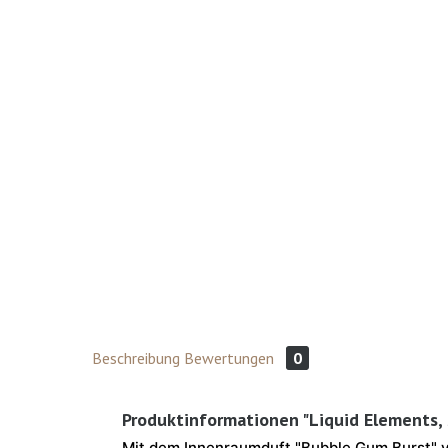
Beschreibung
Bewertungen
0
Produktinformationen "Liquid Elements,
Mit dem
Innenraumduft
"Bubble Gum Burst" 