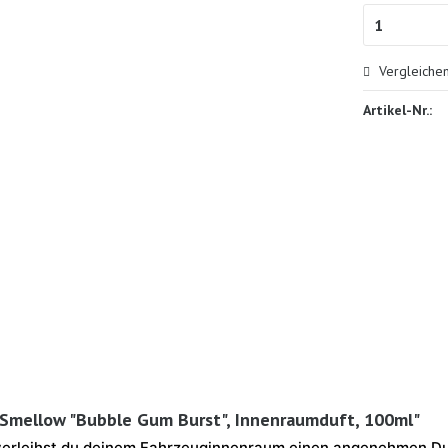
Vergleiche
Artikel-Nr.:
 Smellow "Bubble Gum Burst", Innenraumduft, 100ml"
verleihst du deinem Fahrzeuginnenraum einen angenehmen D