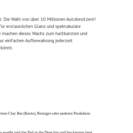
 Die Wahl von über 10 Millionen Autobesitzern!
für erstaunlichen Glanz und spektakuläre
se machen dieses Wachs zum haltbarsten und
zur einfachen Aufbewahrung jederzeit
 könnt.
iner Clay Bar (
K
nete), Reiniger oder anderen Produkten
es ausüb
t
und das Pad in
der
Dose hin und her kreisen lass
t
.