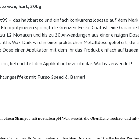
te wax, hart, 200g
99 – das haltbarste und einfach konkurrenzloseste auf dem Markt.
luorpolymeren sprengt die Grenzen. Fusso Coat ist eine Garantie 
s zu 12 Monaten und bis zu 20 Anwendungen aus einer einzigen Do
hs Wax Dark wird in einer praktischen Metalldose geliefert, die 
e Dose einen Applikator, mit dem Ihr das Produkt einfach auftragen
ern, befeuchtet den Applikator, bevor ihr das Wachs verwendet!
chtungseffekt mit Fusso Speed & Barrier!
mit einem Shampoo mit neutralem pH-Wert wasch
t
, die Oberfläche trockn
et
und mit e
eferte Schaumstoff-Pad auf, indem
ihr
leichten Druck auf die Oberfläche des Wachs