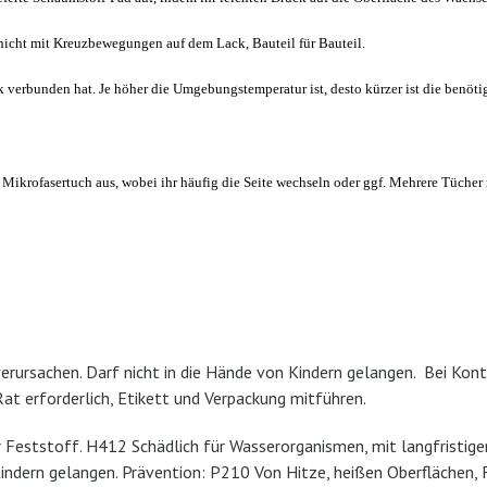
hicht mit Kreuzbewegungen auf dem Lack, Bauteil für Bauteil.
 verbunden hat. Je höher die Umgebungstemperatur ist, desto kürzer ist die benöti
 Mikrofasertuch aus, wobei
ihr
häufig die Seite wechseln oder ggf.
Mehrere Tücher 
rursachen. Darf nicht in die Hände von Kindern gelangen. Bei Kont
Rat erforderlich, Etikett und Verpackung mitführen.
eststoff. H412 Schädlich für Wasserorganismen, mit langfristiger 
Kindern gelangen. Prävention: P210 Von Hitze, heißen Oberflächen