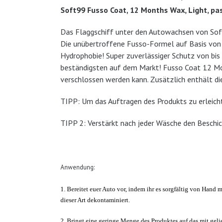
Soft99 Fusso Coat, 12 Months Wax, Light, pas
Das Flaggschiff unter den Autowachsen von Soft
Die unübertroffene Fusso-Formel auf Basis von F
Hydrophobie! Super zuverlässiger Schutz von bi
beständigsten auf dem Markt! Fusso Coat 12 Mont
verschlossen werden kann. Zusätzlich enthält di
TIPP: Um das Auftragen des Produkts zu erleicht
TIPP 2: Verstärkt nach jeder Wäsche den Beschi
Anwendung:
1.
Bereite
t euer
Auto vor, indem
ihr
es sorgfältig von Hand 
dieser Art dekontaminier
t
.
2.
Bring
t
eine geringe Menge des Produktes auf das mit geli